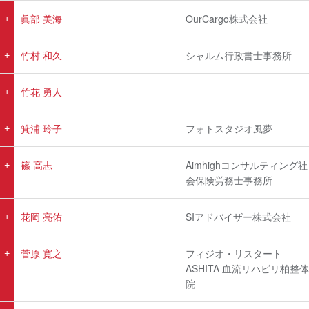
眞部 美海
OurCargo株式会社
竹村 和久
シャルム行政書士事務所
竹花 勇人
箕浦 玲子
フォトスタジオ風夢
篠 高志
Aimhighコンサルティング社
会保険労務士事務所
花岡 亮佑
SIアドバイザー株式会社
菅原 寛之
フィジオ・リスタート
ASHITA 血流リハビリ柏整体
院