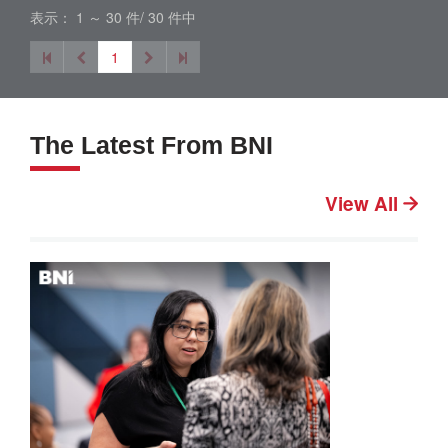
表示： 1 ～ 30 件/ 30 件中
1
The Latest From BNI
View All