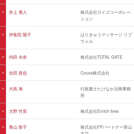
井上 勇人
株式会社ロイズコーポレー
ション
伊集院 陽子
はりきゅうマッサージ リブ
ウェル
内田 令奈
株式会社TOTAL GATE
合田 真也
Cocoa株式会社
大島 海
行政書士たけなか法務事務
所
大野 竹景
株式会社Enrich lives
奥山 敦子
株式会社FPパートナー青山
支店