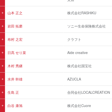
山本 正之
株式会社RASHiKU
岩田 拓磨
ソニー生命保険株式会社
布村 之宏
クラフト
日髙 せり菜
Aide creative
木村 秀継
株式会社国宝社
水井 幹雄
AZUCLA
生島 正
合同会社LOCALCREATION
白谷 康旭
株式会社Cuore