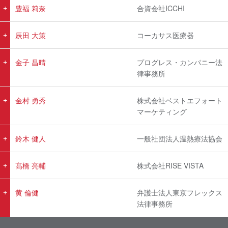
豊福 莉奈
合資会社ICCHI
辰田 大策
コーカサス医療器
金子 昌晴
プログレス・カンパニー法
律事務所
金村 勇秀
株式会社ベストエフォート
マーケティング
鈴木 健人
一般社団法人温熱療法協会
髙橋 亮輔
株式会社RISE VISTA
黄 倫健
弁護士法人東京フレックス
法律事務所