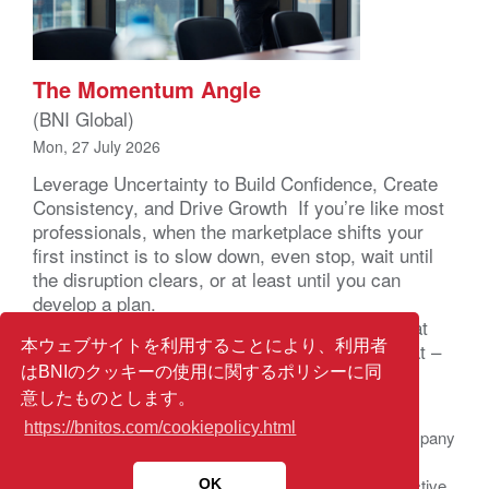
The Momentum Angle
(BNI Global)
Mon, 27 July 2026
Leverage Uncertainty to Build Confidence, Create
Consistency, and Drive Growth If you’re like most
professionals, when the marketplace shifts your
first instinct is to slow down, even stop, wait until
the disruption clears, or at least until you can
develop a plan.
That’s understandable, you’re actually wired that
本ウェブサイトを利用することにより、利用者
way. Your brain registers uncertainty as a threat –
not a business problem – a […]
はBNIのクッキーの使用に関するポリシーに同
意したものとします。
https://bnitos.com/cookiepolicy.html
© 2026 BNI Global LLC.
All Rights Reserved. All company
names, product names logos included here may be
registered trademarks or service marks of their respective
OK