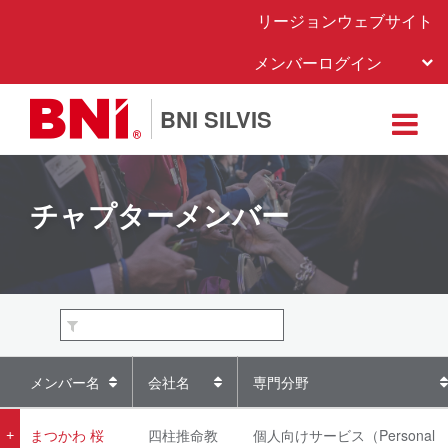
リージョンウェブサイト
メンバーログイン
BNI SILVIS
チャプターメンバー
メンバー名
会社名
専門分野
まつかわ 桜
四柱推命教
個人向けサービス（Personal