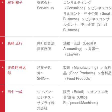
桜羽 裕子
株式会社
コンサルティング
Service up
（Consulting） > ビジネスコン
サルタント―中小企業（Small
Business） > ビジネスコンサ
ルタント―中小企業（Small
Business）
森崎 正行
井町総合法
法務・会計（Legal &
律事務所
Accounting） > 弁護士
（Lawyer）
波多野 伸太
洋菓子処
製造（Manufacturing） > 食料
郎
伸〜
品（Food Products） > 食料品
SHIN〜
（Food Products）
田中 一成
ジャパン・
販売（Retail） > オフィス機
ビジネス・
器/設備（Office
サプライ株
Equipment/Machines）
式会社