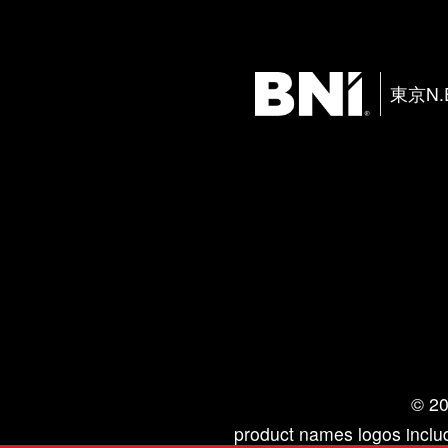
東京N.
© 20
product names logos includ