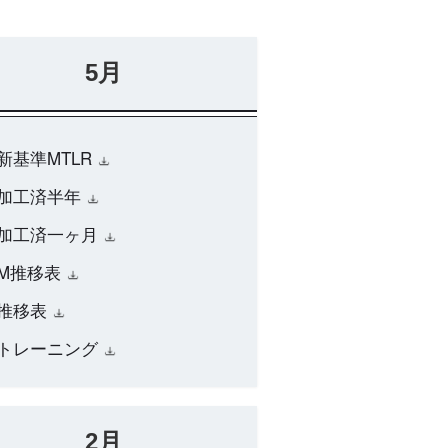
5月
新基準MTLR
加工済半年
加工済一ヶ月
M推移表
推移表
トレーニング
2月