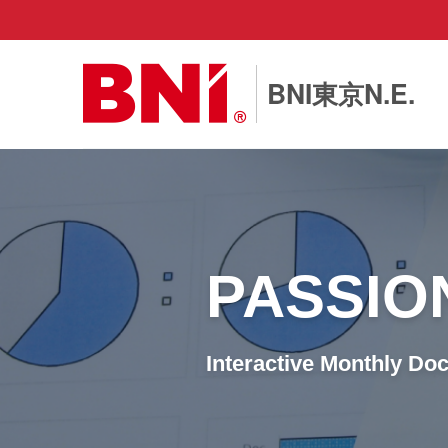
BNI東京N.E.
PASSI