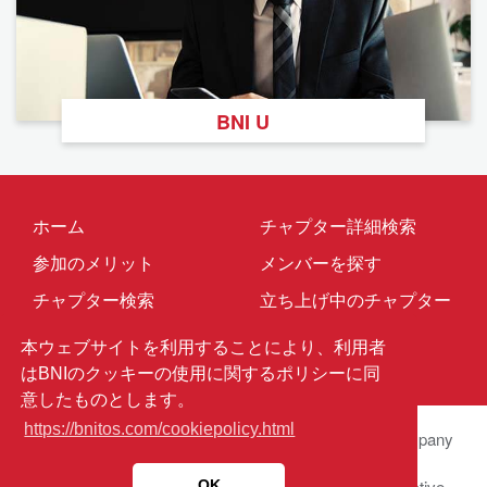
BNI U
ホーム
チャプター詳細検索
参加のメリット
メンバーを探す
チャプター検索
立ち上げ中のチャプター
お問い合わせ
メンバー専用
本ウェブサイトを利用することにより、利用者
はBNIのクッキーの使用に関するポリシーに同
意したものとします。
https://bnitos.com/cookiepolicy.html
© 2026 BNI Global LLC.
All Rights Reserved. All company
names, product names logos included here may be
registered trademarks or service marks of their respective
OK